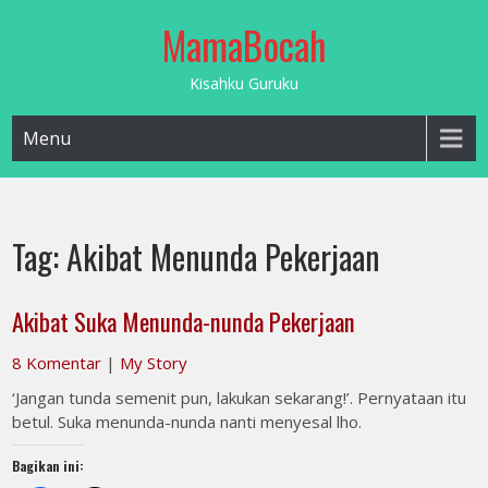
Skip
MamaBocah
to
content
Kisahku Guruku
Menu
Tag:
Akibat Menunda Pekerjaan
Akibat Suka Menunda-nunda Pekerjaan
8 Komentar
|
My Story
‘Jangan tunda semenit pun, lakukan sekarang!’. Pernyataan itu
betul. Suka menunda-nunda nanti menyesal lho.
Bagikan ini: