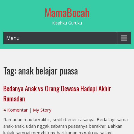
Skip
MamaBocah
to
content
Kisahku Guruku
Menu
Tag:
anak belajar puasa
Bedanya Anak vs Orang Dewasa Hadapi Akhir
Ramadan
4 Komentar
|
My Story
Ramadan mau berakhir, sedih bener rasanya. Beda lagi sama
anak-anak, udah nggak sabaran puasanya berakhir. Bahkan
kakak sampai menghitung hari kapan nggak puasa lagi,