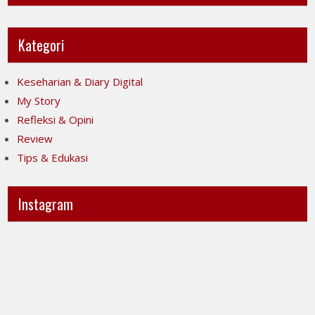
Kategori
Keseharian & Diary Digital
My Story
Refleksi & Opini
Review
Tips & Edukasi
Instagram
Ini
Jujur
POV-
itu
ku
mahal,
ya..
apalagi
jujur
kalau