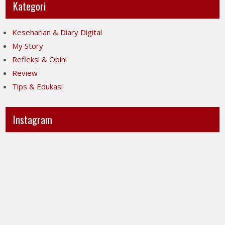
Kategori
Keseharian & Diary Digital
My Story
Refleksi & Opini
Review
Tips & Edukasi
Instagram
Ini
Jujur
POV-
itu
ku
mahal,
ya..
apalagi
jujur
kalau
sesak
taruhannya
banget
kenyamanan
liatnya.
orang