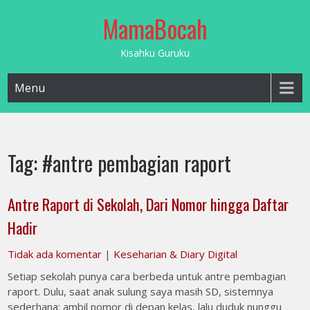
Skip
MamaBocah
to
content
Kisahku Guruku
Menu
Tag:
#antre pembagian raport
Antre Raport di Sekolah, Dari Nomor hingga Daftar
Hadir
Tidak ada komentar
|
Keseharian & Diary Digital
Setiap sekolah punya cara berbeda untuk antre pembagian
raport. Dulu, saat anak sulung saya masih SD, sistemnya
sederhana: ambil nomor di depan kelas, lalu duduk nunggu