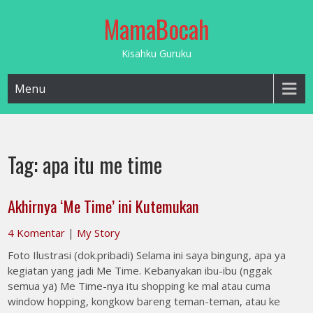
Skip
MamaBocah
to
content
Kisahku Guruku
Menu
Tag:
apa itu me time
Akhirnya ‘Me Time’ ini Kutemukan
4 Komentar
|
My Story
Foto Ilustrasi (dok.pribadi) Selama ini saya bingung, apa ya
kegiatan yang jadi Me Time. Kebanyakan ibu-ibu (nggak
semua ya) Me Time-nya itu shopping ke mal atau cuma
window hopping, kongkow bareng teman-teman, atau ke