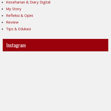
Keseharian & Diary Digital
My Story
Refleksi & Opini
Review
Tips & Edukasi
Instagram
Ini
Jujur
POV-
itu
ku
mahal,
ya..
apalagi
jujur
kalau
sesak
taruhannya
banget
kenyamanan
liatnya.
orang
Kita
lain.
menuntut
Tapi