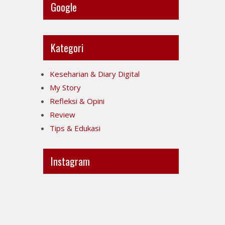
Google
Kategori
Keseharian & Diary Digital
My Story
Refleksi & Opini
Review
Tips & Edukasi
Instagram
Ini
Jujur
POV-
itu
ku
mahal,
ya..
apalagi