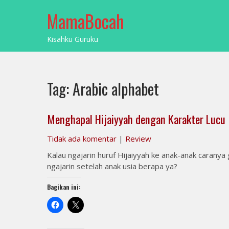
Skip
MamaBocah
to
content
Kisahku Guruku
Tag:
Arabic alphabet
Menghapal Hijaiyyah dengan Karakter Lucu
Tidak ada komentar
|
Review
Kalau ngajarin huruf Hijaiyyah ke anak-anak carany
ngajarin setelah anak usia berapa ya?
Bagikan ini: