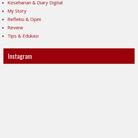
Keseharian & Diary Digital
My Story
Refleksi & Opini
Review
Tips & Edukasi
Instagram
Ini
Jujur
POV-
itu
ku
mahal,
ya..
apalagi
jujur
kalau
sesak
taruhannya
banget
kenyamanan
liatnya.
orang
Kita
lain.
menuntut
Tapi