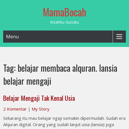
Skip
MamaBocah
to
content
Kisahku Guruku
Menu
Tag:
belajar membaca alquran. lansia
belajar mengaji
Belajar Mengaji Tak Kenal Usia
2 Komentar
|
My Story
Sekarang itu mau belajar ngaji semakin dipermudah. Sudah era
Alquran digital. Orang yang sudah lanjut usia (lansia) juga