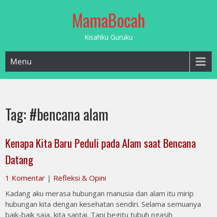
Skip
MamaBocah
to
content
Kisahku Guruku
Menu
Tag:
#bencana alam
Kenapa Kita Baru Peduli pada Alam saat Bencana
Datang
1 Komentar
|
Refleksi & Opini
Kadang aku merasa hubungan manusia dan alam itu mirip
hubungan kita dengan kesehatan sendiri. Selama semuanya
baik-baik saja, kita santai. Tapi begitu tubuh ngasih