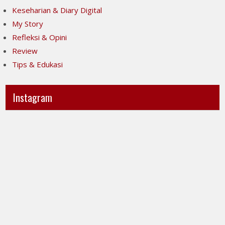
Keseharian & Diary Digital
My Story
Refleksi & Opini
Review
Tips & Edukasi
Instagram
Ini
Jujur
POV-
itu
ku
mahal,
ya..
apalagi
jujur
kalau
sesak
taruhannya
banget
kenyamanan
liatnya.
orang
Kita
lain.
menuntut
Tapi