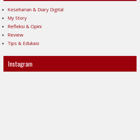
Keseharian & Diary Digital
My Story
Refleksi & Opini
Review
Tips & Edukasi
Instagram
Ini
Jujur
POV-
itu
ku
mahal,
ya..
apalagi
jujur
kalau
sesak
taruhannya
banget
kenyamanan
liatnya.
orang
Kita
lain.