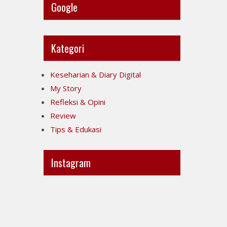
Google
Kategori
Keseharian & Diary Digital
My Story
Refleksi & Opini
Review
Tips & Edukasi
Instagram
Ini
Jujur
POV-
itu
ku
mahal,
ya..
apalagi