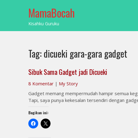
Skip
MamaBocah
to
content
Kisahku Guruku
Tag:
dicueki gara-gara gadget
Sibuk Sama Gadget jadi Dicueki
8 Komentar
|
My Story
Gadget memang mempermudah hampir semua kegiata
Tapi, saya punya kekesalan tersendiri dengan gadget
Bagikan ini: