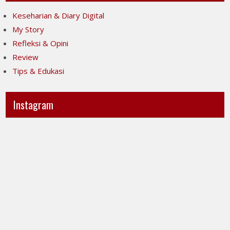
Keseharian & Diary Digital
My Story
Refleksi & Opini
Review
Tips & Edukasi
Instagram
Ini
Jujur
POV-
itu
ku
mahal,
ya..
apalagi
jujur
kalau
sesak
taruhannya
banget
kenyamanan
liatnya.
orang
Kita
lain.