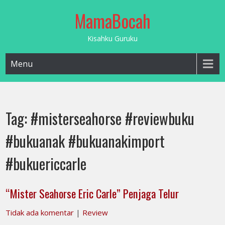
Skip
MamaBocah
to
content
Kisahku Guruku
Menu
Tag:
#misterseahorse #reviewbuku
#bukuanak #bukuanakimport
#bukuericcarle
“Mister Seahorse Eric Carle” Penjaga Telur
Tidak ada komentar
|
Review