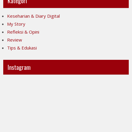
Kategori
Keseharian & Diary Digital
My Story
Refleksi & Opini
Review
Tips & Edukasi
Instagram
Ini
Jujur
POV-
itu
ku
mahal,
ya..
apalagi
jujur
kalau
sesak
taruhannya
banget
kenyamanan
liatnya.
orang