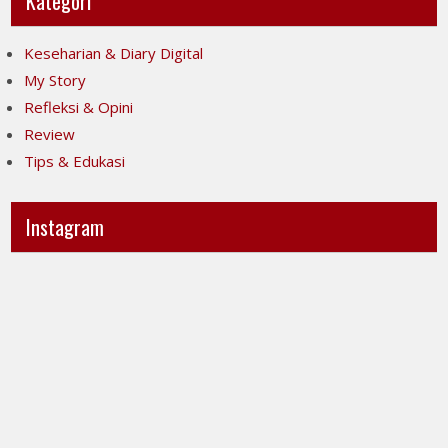
Kategori
Keseharian & Diary Digital
My Story
Refleksi & Opini
Review
Tips & Edukasi
Instagram
Ini
Jujur
POV-
itu
ku
mahal,
ya..
apalagi
jujur
kalau
sesak
taruhannya
banget
kenyamanan
liatnya.
orang