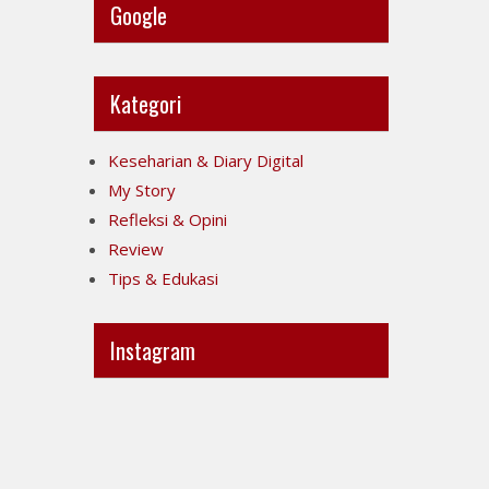
Google
Kategori
Keseharian & Diary Digital
My Story
Refleksi & Opini
Review
Tips & Edukasi
Instagram
Ini
Jujur
POV-
itu
ku
mahal,
ya..
apalagi