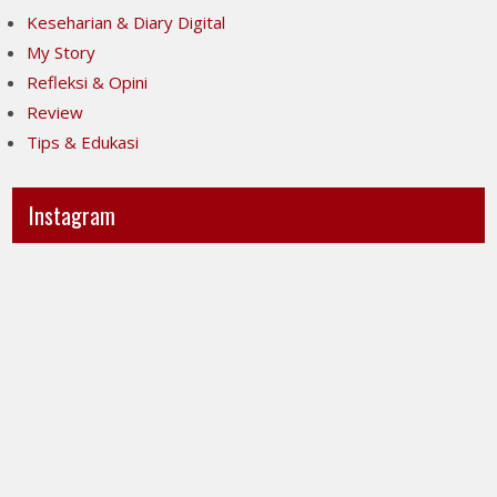
Keseharian & Diary Digital
My Story
Refleksi & Opini
Review
Tips & Edukasi
Instagram
Ini
Jujur
POV-
itu
ku
mahal,
ya..
apalagi
jujur
kalau
sesak
taruhannya
banget
kenyamanan
liatnya.
orang
Kita
lain.
menuntut
Tapi