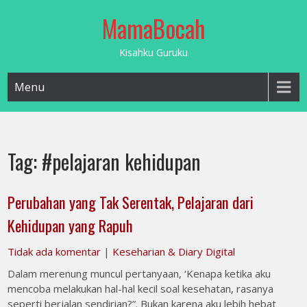
Skip
MamaBocah
to
content
Kisahku Guruku
Menu
Tag:
#pelajaran kehidupan
Perubahan yang Tak Serentak, Pelajaran dari
Kehidupan yang Rapuh
Tidak ada komentar
|
Keseharian & Diary Digital
Dalam merenung muncul pertanyaan, ‘Kenapa ketika aku
mencoba melakukan hal-hal kecil soal kesehatan, rasanya
seperti berjalan sendirian?”. Bukan karena aku lebih hebat