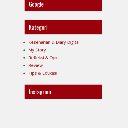
Google
Kategori
Keseharian & Diary Digital
My Story
Refleksi & Opini
Review
Tips & Edukasi
Instagram
Ini
Jujur
POV-
itu
ku
mahal,
ya..
apalagi