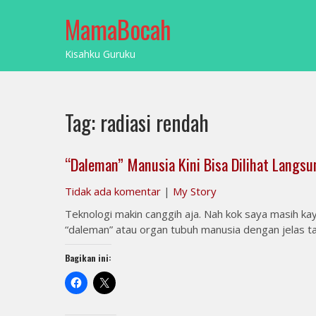
Skip
MamaBocah
to
content
Kisahku Guruku
Tag:
radiasi rendah
“Daleman” Manusia Kini Bisa Dilihat Langs
Tidak ada komentar
|
My Story
Teknologi makin canggih aja. Nah kok saya masih kaya
“daleman” atau organ tubuh manusia dengan jelas tan
Bagikan ini: