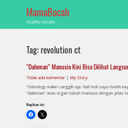
Skip
MamaBocah
to
content
Kisahku Guruku
Tag:
revolution ct
“Daleman” Manusia Kini Bisa Dilihat Langs
Tidak ada komentar
|
My Story
Teknologi makin canggih aja. Nah kok saya masih kaya
“daleman” atau organ tubuh manusia dengan jelas tan
Bagikan ini: