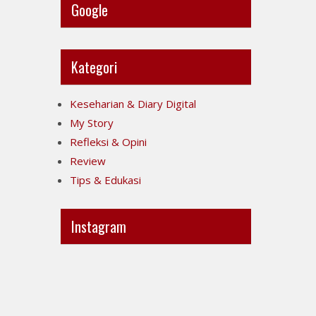
Google
Kategori
Keseharian & Diary Digital
My Story
Refleksi & Opini
Review
Tips & Edukasi
Instagram
Ini
Jujur
POV-
itu
ku
mahal,
ya..
apalagi