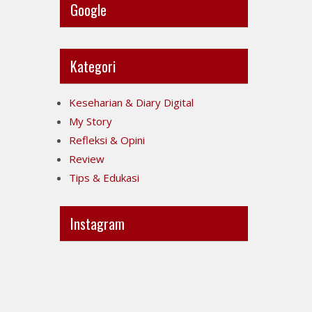
Google
Kategori
Keseharian & Diary Digital
My Story
Refleksi & Opini
Review
Tips & Edukasi
Instagram
Ini
Jujur
POV-
itu
ku
mahal,
ya..
apalagi