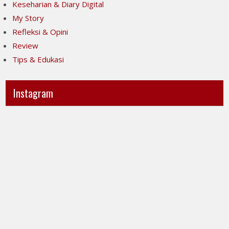
Keseharian & Diary Digital
My Story
Refleksi & Opini
Review
Tips & Edukasi
Instagram
Ini
Jujur
POV-
itu
ku
mahal,
ya..
apalagi
jujur
kalau
sesak
taruhannya
banget
kenyamanan
liatnya.
orang
Kita
lain.
menuntut
Tapi