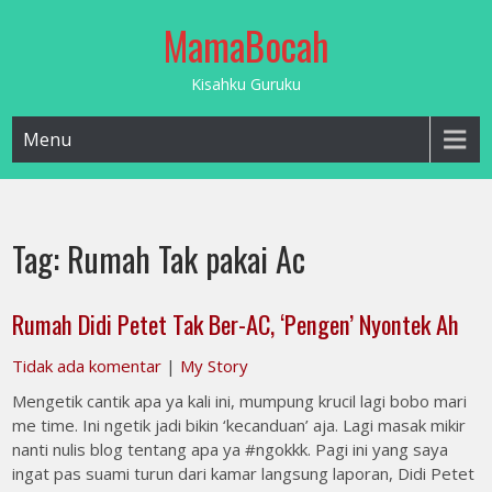
Skip
MamaBocah
to
content
Kisahku Guruku
Menu
Tag:
Rumah Tak pakai Ac
Rumah Didi Petet Tak Ber-AC, ‘Pengen’ Nyontek Ah
Tidak ada komentar
|
My Story
Mengetik cantik apa ya kali ini, mumpung krucil lagi bobo mari
me time. Ini ngetik jadi bikin ‘kecanduan’ aja. Lagi masak mikir
nanti nulis blog tentang apa ya #ngokkk. Pagi ini yang saya
ingat pas suami turun dari kamar langsung laporan, Didi Petet