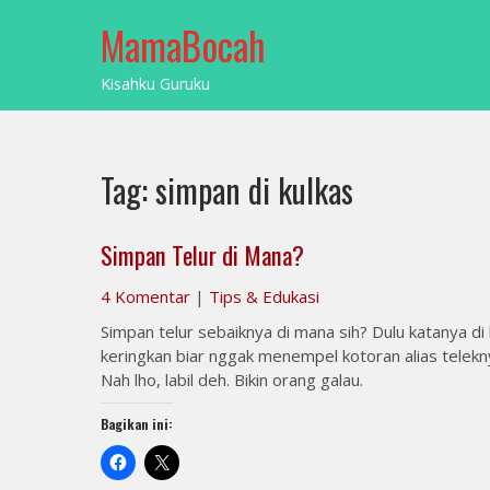
Skip
MamaBocah
to
content
Kisahku Guruku
Tag:
simpan di kulkas
Simpan Telur di Mana?
4 Komentar
|
Tips & Edukasi
Simpan telur sebaiknya di mana sih? Dulu katanya di
keringkan biar nggak menempel kotoran alias telekn
Nah lho, labil deh. Bikin orang galau.
Bagikan ini: