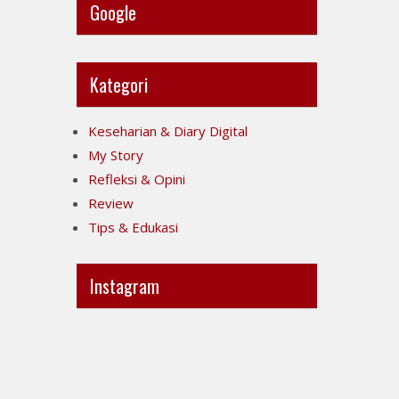
Google
Kategori
Keseharian & Diary Digital
My Story
Refleksi & Opini
Review
Tips & Edukasi
Instagram
Ini
Jujur
POV-
itu
ku
mahal,
ya..
apalagi