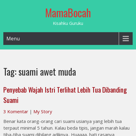
Skip
MamaBocah
to
content
Kisahku Guruku
Menu
Tag:
suami awet muda
Penyebab Wajah Istri Terlihat Lebih Tua Dibanding
Suami
3 Komentar
|
My Story
Benar kata orang-orang cari suami usianya yang lebih tua
terpaut minimal 5 tahun. Kalau beda tipis, jangan marah kalau
tiba-tiba suami dibilang adiknya.. Huaaaa, hati rasanya