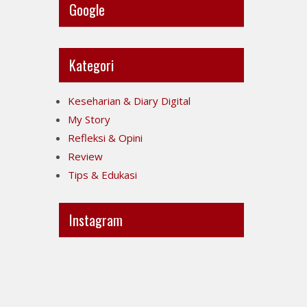
Google
Kategori
Keseharian & Diary Digital
My Story
Refleksi & Opini
Review
Tips & Edukasi
Instagram
Ini
Jujur
POV-
itu
ku
mahal,
ya..
apalagi