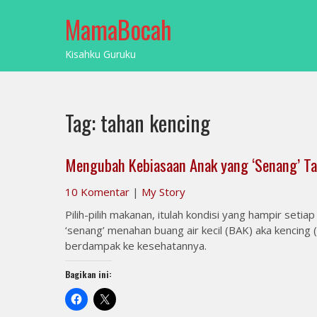
Skip
MamaBocah
to
content
Kisahku Guruku
Tag:
tahan kencing
Mengubah Kebiasaan Anak yang ‘Senang’ Ta
10 Komentar
|
My Story
Pilih-pilih makanan, itulah kondisi yang hampir setia
‘senang’ menahan buang air kecil (BAK) aka kencing (
berdampak ke kesehatannya.
Bagikan ini: