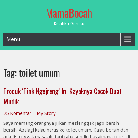
Skip
MamaBocah
to
content
Kisahku Guruku
Menu
Tag:
toilet umum
Produk ‘Pink Ngejreng’ Ini Kayaknya Cocok Buat
Mudik
25 Komentar
|
My Story
Saya memang orangnya jijikan meski nggak jago bersih-
bersih. Apalagi kalau harus ke toilet umum. Kalau bersih dan
ada tisu nggak masalah, tapi tahu sendiri bagaimana toilet di