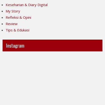
Keseharian & Diary Digital
My Story
Refleksi & Opini
Review
Tips & Edukasi
Instagram
Ini
Jujur
POV-
itu
ku
mahal,
ya..
apalagi
jujur
kalau
sesak
taruhannya
banget
kenyamanan
liatnya.
orang
Kita
lain.
menuntut
Tapi