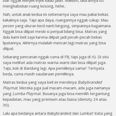
biar nggak keinjek-injek kalau jalan. Maklum, ukurannya itu
menghabiskan ruang kosong, hehe..
Nah, untuk anak kedua ini sebenarnya saya mau pakai bekas
kakaknya saja. Tapi apa daya, ruangannya nggak cukup. Mau
pesen yang ukuran kecil nanti bingung, simpannya bagaimana.
Nggak bisa dilipat meski si penjual bilang bisa. Matras yang
dulu kami beli saja karena dilipat jadi pecah-pecah bekas
lipatannya. Akhirnya mulailah mencari lagi matras yang bisa
dilipat.
Sekarang pencarian nggak cuma di FB, tapi juga di IG. Di situ
saya melihat ada matras warna-warni dan bisa dilipat juga.
Tapi, kok di Bandung lagi. Apa pemiliknya sama? Ternyata
beda, cuma masih saudaraan pemiliknya.
Matras kedua yang saya beli ini mereknya
Babybranded
Playmat
. Mereka juga jual macam-macam, ada juga namanya
yang
Lumba Playmat.
Busanya juga bisa memilih tergantung
kepadatan, mau yang premium atau biasa (density 24 atau
30).
Lalu apa bedanya antara Babybranded dan Lumba? Kata yang