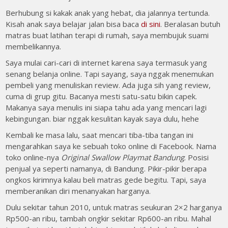
Berhubung si kakak anak yang hebat, dia jalannya tertunda.
Kisah anak saya belajar jalan bisa baca
di sini
. Beralasan butuh
matras buat latihan terapi di rumah, saya membujuk suami
membelikannya.
Saya mulai cari-cari di internet karena saya termasuk yang
senang belanja online. Tapi sayang, saya nggak menemukan
pembeli yang menuliskan review. Ada juga sih yang review,
cuma di grup gitu. Bacanya mesti satu-satu bikin capek.
Makanya saya menulis ini siapa tahu ada yang mencari lagi
kebingungan. biar nggak kesulitan kayak saya dulu, hehe
Kembali ke masa lalu, saat mencari tiba-tiba tangan ini
mengarahkan saya ke sebuah toko online di Facebook. Nama
toko online-nya
Original Swallow Playmat Bandung
. Posisi
penjual ya seperti namanya, di Bandung. Pikir-pikir berapa
ongkos kirimnya kalau beli matras gede begitu. Tapi, saya
memberanikan diri menanyakan harganya.
Dulu sekitar tahun 2010, untuk matras seukuran 2×2 harganya
Rp500-an ribu, tambah ongkir sekitar Rp600-an ribu. Mahal