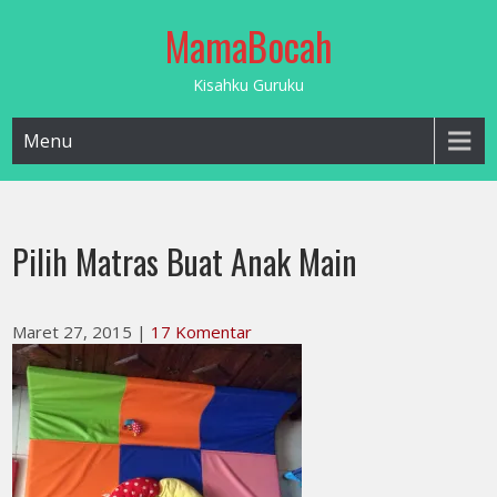
Skip
MamaBocah
to
content
Kisahku Guruku
Menu
Pilih Matras Buat Anak Main
Maret 27, 2015
|
17 Komentar