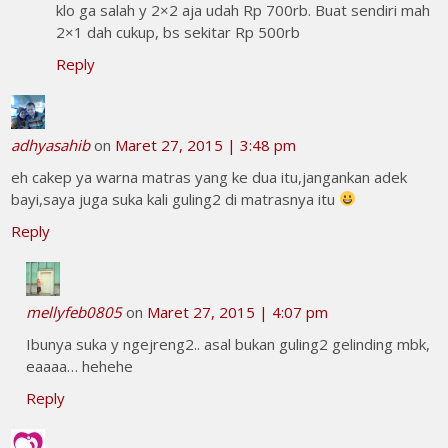
klo ga salah y 2×2 aja udah Rp 700rb. Buat sendiri mah
2×1 dah cukup, bs sekitar Rp 500rb
Reply
adhyasahib
on
Maret 27, 2015 | 3:48 pm
eh cakep ya warna matras yang ke dua itu,jangankan adek
bayi,saya juga suka kali guling2 di matrasnya itu
Reply
mellyfeb0805
on
Maret 27, 2015 | 4:07 pm
Ibunya suka y ngejreng2.. asal bukan guling2 gelinding mbk,
eaaaa… hehehe
Reply