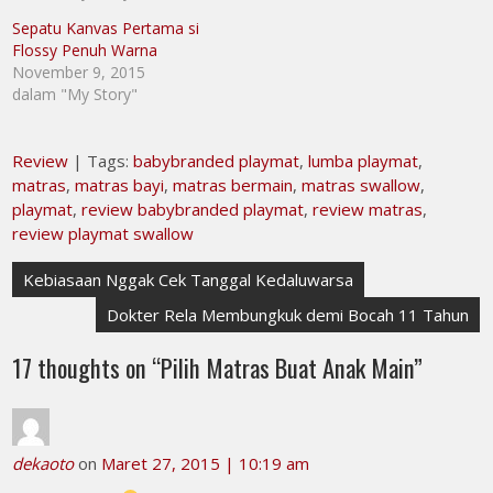
Sepatu Kanvas Pertama si
Flossy Penuh Warna
November 9, 2015
dalam "My Story"
Review
| Tags:
babybranded playmat
,
lumba playmat
,
matras
,
matras bayi
,
matras bermain
,
matras swallow
,
playmat
,
review babybranded playmat
,
review matras
,
review playmat swallow
Navigasi
Kebiasaan Nggak Cek Tanggal Kedaluwarsa
pos
Dokter Rela Membungkuk demi Bocah 11 Tahun
17 thoughts on “
Pilih Matras Buat Anak Main
”
dekaoto
on
Maret 27, 2015 | 10:19 am