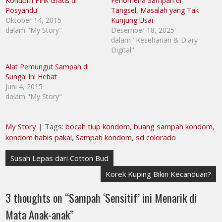
Kondom Pink Gratis di
Fenomena Sampah di
Posyandu
Tangsel, Masalah yang Tak
Oktober 14, 2015
Kunjung Usai
dalam "My Story"
Desember 18, 2025
dalam "Keseharian & Diary
Digital"
Alat Pemungut Sampah di
Sungai ini Hebat
Juni 4, 2015
dalam "My Story"
My Story
| Tags:
bocah tiup kondom
,
buang sampah kondom
,
kondom habis pakai
,
Sampah kondom
,
sd colorado
Navigasi
Susah Lepas dari Cotton Bud
pos
Korek Kuping Bikin Kecanduan?
3 thoughts on “
Sampah ‘Sensitif’ ini Menarik di
Mata Anak-anak
”