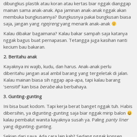
dibungkus plastik atau koran atau kertas biar nggak dianggap
mainan sama anak-anak. Apa jaminan anak-anak nggak akan
membuka bungkusannya? Bungkusnya pakai bungkusan biasa
saja, jangan yang
ngejreng
yang menarik anak-anak
Kalau dibakar bagaimana? Kalau bakar sampah saja katanya
nggak bagus buat pernapasan. Tetangga juga kasihan nanti
kecium bau bakaran.
2. Beritahu anak
Kayaknya ini wajib, kudu, dan harus. Anak-anak perlu
diberitahu jangan asal ambil barang yang tergeletak di jalan.
Kalau mainan biasa sih nggap apa-apa, tapi kalau barang
‘sensitif’ kan bisa
berabe
aka berbahaya.
3. Gunting-gunting
Ini bisa buat kodom. Tapi kerja berat banget nggak tuh. Habis
dibersihin, ya digunting-gunting saja biar nggak mirip balon
kalau pembalut wanita kayaknya susah ya. Paling
panty liner
yang digunting-gunting.
Sekian dari saya. Ada cara lain kah? Sedang nggak konsen