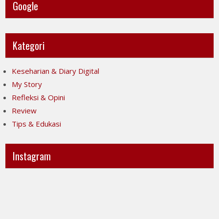
Google
Kategori
Keseharian & Diary Digital
My Story
Refleksi & Opini
Review
Tips & Edukasi
Instagram
Ini
Jujur
POV-
itu
ku
mahal,
ya..
apalagi