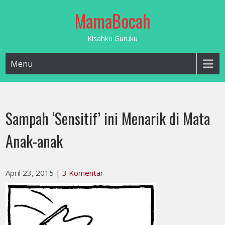
Skip
MamaBocah
to
content
Kisahku Guruku
Menu
Sampah ‘Sensitif’ ini Menarik di Mata
Anak-anak
April 23, 2015
|
3 Komentar