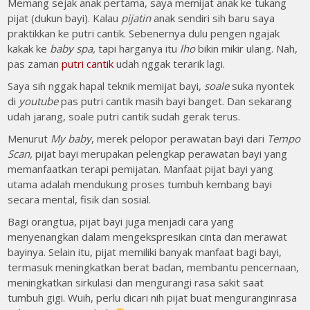
Memang sejak anak pertama, saya memijat anak ke tukang
pijat (dukun bayi). Kalau
pijatin
anak sendiri sih baru saya
praktikkan ke putri cantik. Sebenernya dulu pengen ngajak
kakak ke
baby spa,
tapi harganya itu
lho
bikin mikir ulang. Nah,
pas zaman
putri cantik
udah nggak terarik lagi.
Saya sih nggak hapal teknik memijat bayi,
soale
suka nyontek
di
youtube
pas putri cantik masih bayi banget. Dan sekarang
udah jarang, soale putri cantik
sudah gerak terus.
Menurut
My baby
, merek pelopor perawatan bayi dari
Tempo
Scan,
pijat bayi merupakan pelengkap perawatan bayi yang
memanfaatkan terapi pemijatan. Manfaat pijat bayi yang
utama adalah mendukung proses tumbuh kembang bayi
secara mental, fisik dan sosial.
Bagi orangtua, pijat bayi juga menjadi cara yang
menyenangkan dalam mengekspresikan cinta dan merawat
bayinya. Selain itu, pijat memiliki banyak manfaat bagi bayi,
termasuk meningkatkan berat badan, membantu pencernaan,
meningkatkan sirkulasi dan mengurangi rasa sakit saat
tumbuh gigi. Wuih, perlu dicari nih pijat buat menguranginrasa