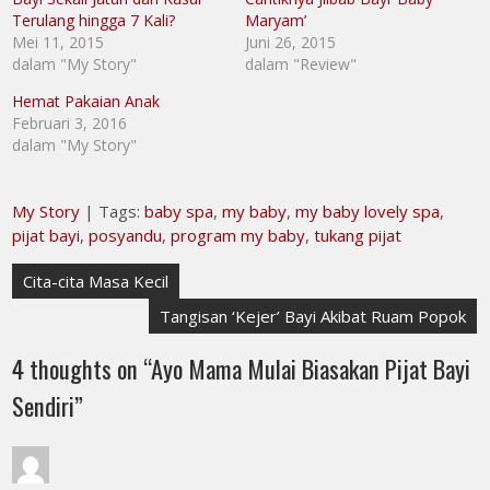
Terulang hingga 7 Kali?
Maryam’
Mei 11, 2015
Juni 26, 2015
dalam "My Story"
dalam "Review"
Hemat Pakaian Anak
Februari 3, 2016
dalam "My Story"
My Story
| Tags:
baby spa
,
my baby
,
my baby lovely spa
,
pijat bayi
,
posyandu
,
program my baby
,
tukang pijat
Navigasi
Cita-cita Masa Kecil
pos
Tangisan ‘Kejer’ Bayi Akibat Ruam Popok
4 thoughts on “
Ayo Mama Mulai Biasakan Pijat Bayi
Sendiri
”