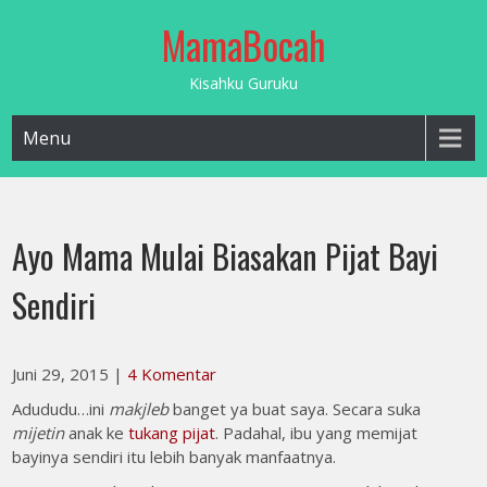
Skip
MamaBocah
to
content
Kisahku Guruku
Menu
Ayo Mama Mulai Biasakan Pijat Bayi
Sendiri
Juni 29, 2015
|
4 Komentar
Adududu…ini
makjleb
banget ya buat saya. Secara suka
mijetin
anak ke
tukang pijat
. Padahal, ibu yang memijat
bayinya sendiri itu lebih banyak manfaatnya.