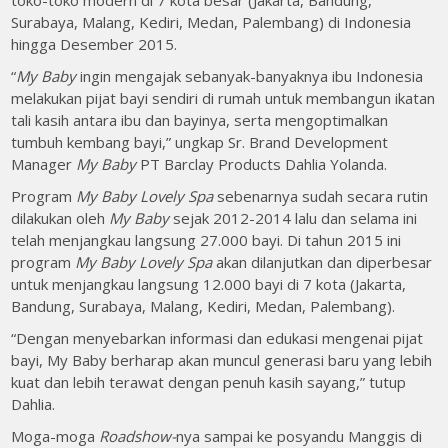
toko-toko modern di 7 kota besar (Jakarta, Bandung,
Surabaya, Malang, Kediri, Medan, Palembang) di Indonesia
hingga Desember 2015.
“
My Baby
ingin mengajak sebanyak-banyaknya ibu Indonesia
melakukan pijat bayi sendiri di rumah untuk membangun ikatan
tali kasih antara ibu dan bayinya, serta mengoptimalkan
tumbuh kembang bayi,” ungkap Sr. Brand Development
Manager
My Baby
PT Barclay Products Dahlia Yolanda.
Program
My Baby Lovely Spa
sebenarnya sudah secara rutin
dilakukan oleh
My Baby
sejak 2012-2014 lalu dan selama ini
telah menjangkau langsung 27.000 bayi. Di tahun 2015 ini
program
My Baby Lovely Spa
akan dilanjutkan dan diperbesar
untuk menjangkau langsung 12.000 bayi di 7 kota (Jakarta,
Bandung, Surabaya, Malang, Kediri, Medan, Palembang).
“Dengan menyebarkan informasi dan edukasi mengenai pijat
bayi, My Baby berharap akan muncul generasi baru yang lebih
kuat dan lebih terawat dengan penuh kasih sayang,” tutup
Dahlia.
Moga-moga
Roadshow-
nya sampai ke posyandu Manggis di