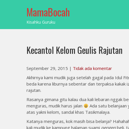
Skip
MamaBocah
to
content
Kisahku Guruku
Kecantol Kelom Geulis Rajutan
September 29, 2015
|
Tidak ada komentar
Akhirnya kami mudik juga setelah gagal pada Idul Fi
beda karena liburnya sebentar dan terpaksa kakak izi
rajutan.
Rasanya gimana gitu kalau dua kali lebaran nggak b
menguras, mudik harus jalan
Ada satu belanjaan y
atas yakni kelom, sandal khas Tasikmalaya.
Katanya menguras, kok masih bisa belanja? Hahah
kali mudik ke kampung halaman suami
pengen
beli, t