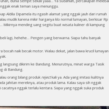
Tuhan, dunia sempit sekali yaaa… Ya sudahlah, percakapan meleba
a nggak enak teman saya menunggu.
p Aldila Dipamela itu ngasih alamat yang nggak jauh dari rumah
lau mudik karena mikir harganya klo normal lumayan, berkisar Rp
… Mikirnya mending uang segitu buat wisata kuliner di kampung
 beli lagi, hehehe… Pengen yang berwarna. Siapa tahu banyak
ra bocah naik becak motor. Walau dekat, jalan bawa krucil lumayan
nyak.
ng langsung dikirim ke Bandung. Menurutnya, minat warga Tasik
g di Bandung.
alau orang bilang produk
reject
kali ya. Ada yang imitasi kulitnya
da jahitan mereknya, atau produk lama. Kalau saya sih nggak
pi cacatnya nggak terlalu kentara. Siapa yang nggak suka produk