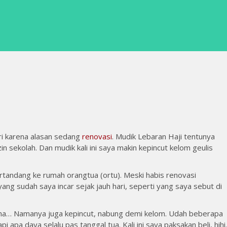
tri karena alasan sedang
renovasi
. Mudik Lebaran Haji tentunya
n sekolah. Dan mudik kali ini saya makin kepincut kelom geulis
ertandang ke rumah orangtua (ortu). Meski habis renovasi
ang sudah saya incar sejak jauh hari, seperti yang saya sebut di
aha… Namanya juga kepincut, nabung demi kelom. Udah beberapa
api apa daya selalu pas tanggal tua. Kali ini saya paksakan beli, hih