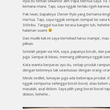
Ryla itu teman sekantor alm Papa Mertua saya. Ya 
kemana-mana. Tapi, saya nggak terlalu ngeh karen
Pak Iwan, bapaknya
Owner
Ryla yang bernama lengka
mertua. Tapi, saya nggak sempat-sempat ke sana ka
300ribu. Tanggal tua kan terasa banget tuh, hehehe
halaman suami
Dan mudik kali ini saya bertekad harus mampir, mau
pilihan.
Setelah janjian via WA, saya, papanya bocah, dan pa
juga. Sampai di lokasi, memang pilihannya nggak ba
Kata wanita berparas ayu itu, setiap produk rampu
dengan kelomnya tak seantusias dengan orang-oran
Meski sedikit, lumayan juga ada beberapa produk. K
nggak sempurna sehingga bocel-bocel, atau belum a
masalah, asal diskon. Saya pilih yang bocel-bocel ta
diskon, hehehe…