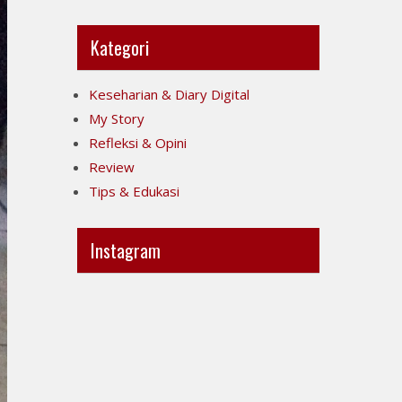
Kategori
Keseharian & Diary Digital
My Story
Refleksi & Opini
Review
Tips & Edukasi
Instagram
Ini
Jujur
POV-
itu
ku
mahal,
ya..
apalagi
jujur
kalau
sesak
taruhannya