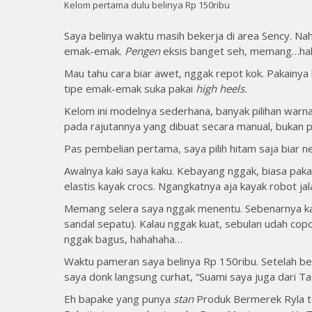
Kelom pertama dulu belinya Rp 150ribu
Saya belinya waktu masih bekerja di area Sency. Nah
emak-emak.
Pengen
eksis banget seh, memang…h
Mau tahu cara biar awet, nggak repot kok. Pakainya ka
tipe emak-emak suka pakai
high heels.
Kelom ini modelnya sederhana, banyak pilihan warna
pada rajutannya yang dibuat secara manual, bukan p
Pas pembelian pertama, saya pilih hitam saja biar n
Awalnya kaki saya kaku. Kebayang nggak, biasa paka
elastis kayak crocs. Ngangkatnya aja kayak robot j
Memang selera saya nggak menentu. Sebenarnya kaki
sandal sepatu). Kalau nggak kuat, sebulan udah copot
nggak bagus, hahahaha…
Waktu pameran saya belinya Rp 150ribu. Setelah be
saya donk langsung curhat, “Suami saya juga dari Ta
Eh bapake yang punya
stan
Produk Bermerek Ryla t