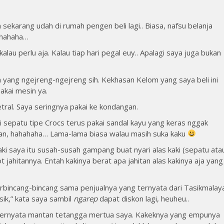
 sekarang udah di rumah pengen beli lagi.. Biasa, nafsu belanja
ahahaha…
lau perlu aja. Kalau tiap hari pegal euy.. Apalagi saya juga bukan
 yang ngejreng-ngejreng sih. Kekhasan Kelom yang saya beli ini
akai mesin ya.
etral. Saya seringnya pakai ke kondangan.
i sepatu tipe Crocs terus pakai sandal kayu yang keras nggak
alan, hahahaha… Lama-lama biasa walau masih suka kaku
 saya itu susah-susah gampang buat nyari alas kaki (sepatu ata
 jahitannya. Entah kakinya berat apa jahitan alas kakinya aja yang
rbincang-bincang sama penjualnya yang ternyata dari Tasikmalay
sik,” kata saya sambil
ngarep
dapat diskon lagi, heuheu..
ernyata mantan tetangga mertua saya. Kakeknya yang empunya