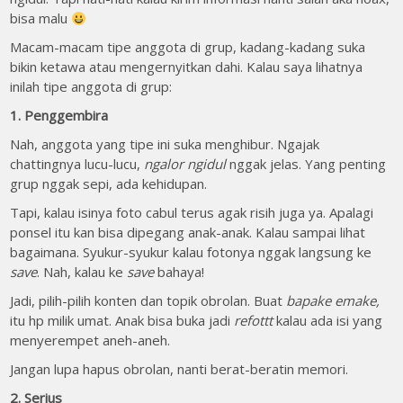
bisa malu
Macam-macam tipe anggota di grup, kadang-kadang suka
bikin ketawa atau mengernyitkan dahi. Kalau saya lihatnya
inilah tipe anggota di grup:
1. Penggembira
Nah, anggota yang tipe ini suka menghibur. Ngajak
chattingnya lucu-lucu,
ngalor ngidul
nggak jelas. Yang penting
grup nggak sepi, ada kehidupan.
Tapi, kalau isinya foto cabul terus agak risih juga ya. Apalagi
ponsel itu kan bisa dipegang anak-anak. Kalau sampai lihat
bagaimana. Syukur-syukur kalau fotonya nggak langsung ke
save
. Nah, kalau ke
save
bahaya!
Jadi, pilih-pilih konten dan topik obrolan. Buat
bapake emake,
itu hp milik umat. Anak bisa buka jadi
refottt
kalau ada isi yang
menyerempet aneh-aneh.
Jangan lupa hapus obrolan, nanti berat-beratin memori.
2. Serius