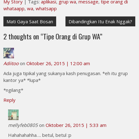
My Story
| Tags:
aplikasi
,
grup wa
,
message
,
tipe orang di
whataapp
,
wa
,
whatsapp
Navigasi
Mati Gaya Saat Bosan
Dibandingkan Itu Enak Nggak?
pos
2 thoughts on “
Tipe Orang di Grup WA
”
Adiitoo
on
Oktober 26, 2015 | 12:00 am
Ada juga tipikal yang sukanya kash penugasan. *eh itu grup
kantor ya* *lupa*
*ngilang*
Reply
mellyfeb0805
on
Oktober 26, 2015 | 5:33 am
Hahahahahha…. betul, betul :p