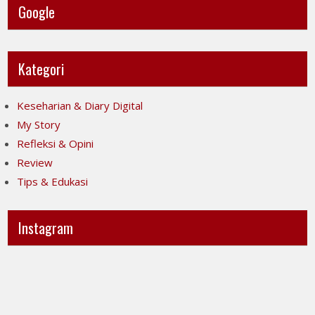
Google
Kategori
Keseharian & Diary Digital
My Story
Refleksi & Opini
Review
Tips & Edukasi
Instagram
Ini
Jujur
POV-
itu
ku
mahal,
ya..
apalagi