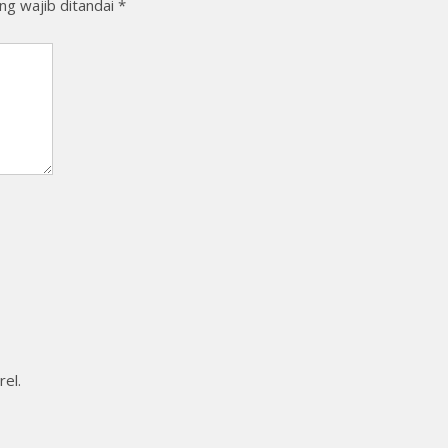
ng wajib ditandai
*
rel.