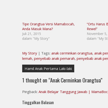
Tipe Orangtua Versi Mamabocah,
“Ortu Harus 
Anda Masuk Mana?
Rewel”
Juli 21, 2015
November 5,
dalam "My Story"
dalam "My St
My Story
| Tags:
anak cerminkan orangtua
,
anak pe
lemah
,
penyebab anak pemarah
,
penyebab anak p
Navigasi
Hamil Anak Pertama Laki-laki
pos
1 thought on “
Anak Cerminkan Orangtua
”
Pingback:
Anak Belajar Tanggung Jawab | MamaBoc
Tinggalkan Balasan