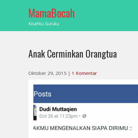
Skip
MamaBocah
to
content
Kisahku Guruku
Anak Cerminkan Orangtua
Oktober 29, 2015
|
1 Komentar