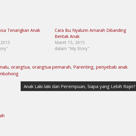
Bisa Tenangkan Anak
Cara Ibu Nyalurin Amarah Dibanding
Bentak Anak
 2015
Maret 15, 2015
ory"
dalam "My Story"
malu
,
orangtua
,
orangtua pemarah
,
Parenting
,
penyebab anak
embohong
Anak Laki-laki dan Perempuan, Siapa yang Lebih Rajin?
ah