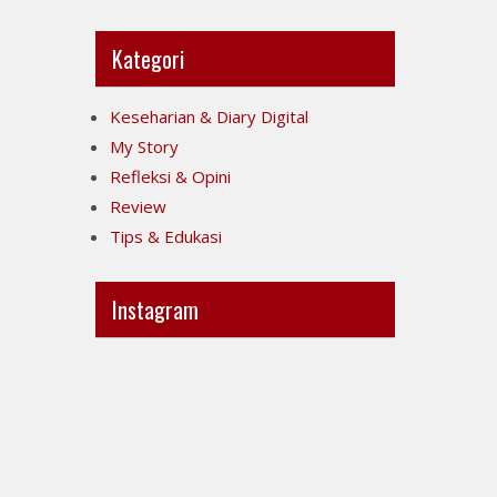
Kategori
Keseharian & Diary Digital
My Story
Refleksi & Opini
Review
Tips & Edukasi
Instagram
Ini
Jujur
POV-
itu
ku
mahal,
ya..
apalagi
jujur
kalau
sesak
taruhannya