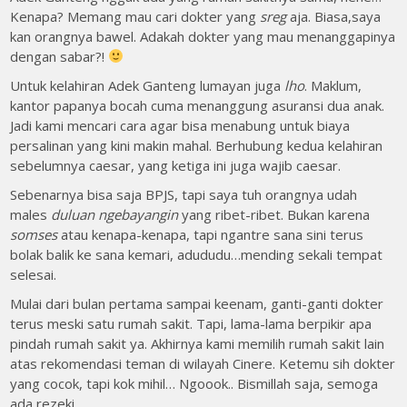
Kenapa? Memang mau cari dokter yang
sreg
aja. Biasa,saya
kan orangnya bawel. Adakah dokter yang mau menanggapinya
dengan sabar?!
Untuk kelahiran Adek Ganteng lumayan juga
lho
. Maklum,
kantor papanya bocah cuma menanggung asuransi dua anak.
Jadi kami mencari cara agar bisa menabung untuk biaya
persalinan yang kini makin mahal. Berhubung kedua kelahiran
sebelumnya caesar, yang ketiga ini juga wajib caesar.
Sebenarnya bisa saja BPJS, tapi saya tuh orangnya udah
males
duluan ngebayangin
yang ribet-ribet. Bukan karena
somses
atau kenapa-kenapa, tapi ngantre sana sini terus
bolak balik ke sana kemari, adududu…mending sekali tempat
selesai.
Mulai dari bulan pertama sampai keenam, ganti-ganti dokter
terus meski satu rumah sakit. Tapi, lama-lama berpikir apa
pindah rumah sakit ya. Akhirnya kami memilih rumah sakit lain
atas rekomendasi teman di wilayah Cinere. Ketemu sih dokter
yang cocok, tapi kok mihil… Ngoook.. Bismillah saja, semoga
ada rezeki.