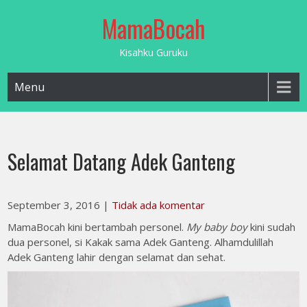
Skip
MamaBocah
to
content
Kisahku Guruku
Menu
Selamat Datang Adek Ganteng
September 3, 2016
|
Tidak ada komentar
MamaBocah kini bertambah personel.
My baby boy
kini sudah
dua personel, si Kakak sama Adek Ganteng. Alhamdulillah
Adek Ganteng lahir dengan selamat dan sehat.