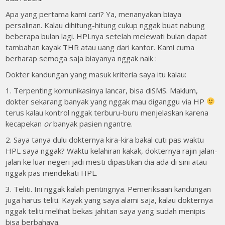
Apa yang pertama kami cari? Ya, menanyakan biaya
persalinan. Kalau dihitung-hitung cukup nggak buat nabung
beberapa bulan lagi. HPLnya setelah melewati bulan dapat
tambahan kayak THR atau uang dari kantor. Kami cuma
berharap semoga saja biayanya nggak naik :
Dokter kandungan yang masuk kriteria saya itu kalau:
1. Terpenting komunikasinya lancar, bisa diSMS. Maklum,
dokter sekarang banyak yang nggak mau diganggu via HP
terus kalau kontrol nggak terburu-buru menjelaskan karena
kecapekan
or
banyak pasien ngantre.
2. Saya tanya dulu dokternya kira-kira bakal cuti pas waktu
HPL saya nggak? Waktu kelahiran kakak, dokternya rajin jalan-
jalan ke luar negeri jadi mesti dipastikan dia ada di sini atau
nggak pas mendekati HPL.
3. Teliti. Ini nggak kalah pentingnya. Pemeriksaan kandungan
juga harus teliti. Kayak yang saya alami saja, kalau dokternya
nggak teliti melihat bekas jahitan saya yang sudah menipis
bisa berbahaya.