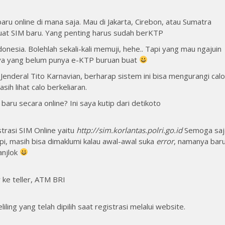
ru online di mana saja. Mau di Jakarta, Cirebon, atau Sumatra
buat SIM baru. Yang penting harus sudah berKTP
onesia. Bolehlah sekali-kali memuji, hehe.. Tapi yang mau ngajuin
ya yang belum punya e-KTP buruan buat
 Jenderal Tito Karnavian, berharap sistem ini bisa mengurangi calo
ih lihat calo berkeliaran.
ru secara online? Ini saya kutip dari detikoto
rasi SIM Online yaitu
http://sim.korlantas.polri.go.id
Semoga saj
pi, masih bisa dimaklumi kalau awal-awal suka
error
, namanya bar
anjlok
ke teller, ATM BRI
ing yang telah dipilih saat registrasi melalui website.