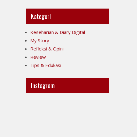
Kategori
Keseharian & Diary Digital
My Story
Refleksi & Opini
Review
Tips & Edukasi
Instagram
Ini
Jujur
POV-
itu
ku
mahal,
ya..
apalagi
jujur
kalau
sesak
taruhannya