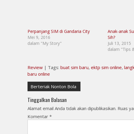
Perpanjang SIM di Gandaria City
Anak-anak Su
Mei 9, 2016
Sih?
dalam "My Story"
Juli 13, 2015
dalam "Tips 
Review
| Tags:
buat sim baru
,
ektp sim online
,
lang
baru online
Navigasi
Berteriak Nonton Bola
pos
Tinggalkan Balasan
Alamat email Anda tidak akan dipublikasikan.
Ruas ya
Komentar
*