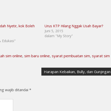
dah Nyetir, kok Boleh
Urus KTP Hilang Nggak Usah Bayar?
Juni 5, 2015
dalam "My Story"
& Edukasi"
kah sim online
,
sim baru online
,
syarat pembuatan sim
,
syarat sim
Harapan Kebaikan, Bully, dan Gunjingan
ng wajib ditandai
*