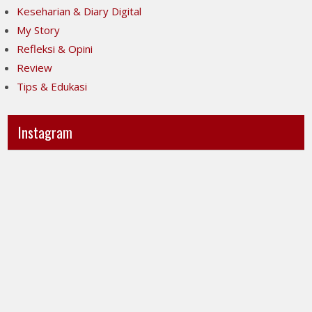
Keseharian & Diary Digital
My Story
Refleksi & Opini
Review
Tips & Edukasi
Instagram
Ini
Jujur
POV-
itu
ku
mahal,
ya..
apalagi
jujur
kalau
sesak
taruhannya
banget
kenyamanan
liatnya.
orang
Kita
lain.
menuntut
Tapi