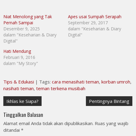
Niat Menolong yang Tak
Apes usai Sumpah Serapah
Pernah Sampai
September 29, 2017
Desember 9, 2025
dalam "Keseharian & Diary
dalam "Keseharian & Diary
Digital"
Digital"
Hati Mendung
Februari 9, 2016
dalam "My Story"
Tips & Edukasi
| Tags:
cara menasihati teman
,
korban umroh
,
nasihati teman
,
teman terkena musibah
Navigasi
Ikhlas ke Siapa?
Pentingnya Bintang
pos
Tinggalkan Balasan
Alamat email Anda tidak akan dipublikasikan.
Ruas yang wajib
ditandai
*