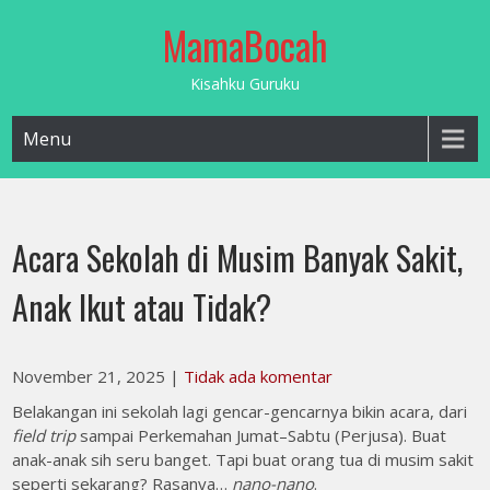
Skip
MamaBocah
to
content
Kisahku Guruku
Menu
Acara Sekolah di Musim Banyak Sakit,
Anak Ikut atau Tidak?
November 21, 2025
|
Tidak ada komentar
Belakangan ini sekolah lagi gencar-gencarnya bikin acara, dari
field trip
sampai Perkemahan Jumat–Sabtu (Perjusa). Buat
anak-anak sih seru banget. Tapi buat orang tua di musim sakit
seperti sekarang? Rasanya…
nano-nano
.