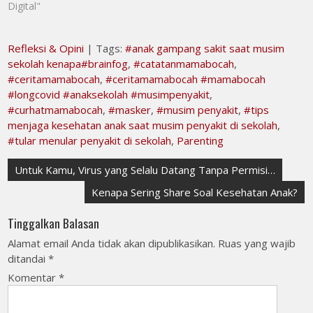
Digital"
Refleksi & Opini
| Tags:
#anak gampang sakit saat musim
sekolah kenapa#brainfog
,
#catatanmamabocah
,
#ceritamamabocah
,
#ceritamamabocah #mamabocah
#longcovid #anaksekolah #musimpenyakit
,
#curhatmamabocah
,
#masker
,
#musim penyakit
,
#tips
menjaga kesehatan anak saat musim penyakit di sekolah
,
#tular menular penyakit di sekolah
,
Parenting
Navigasi
Untuk Kamu, Virus yang Selalu Datang Tanpa Permisi…
pos
Kenapa Sering Share Soal Kesehatan Anak?
Tinggalkan Balasan
Alamat email Anda tidak akan dipublikasikan.
Ruas yang wajib
ditandai
*
Komentar
*