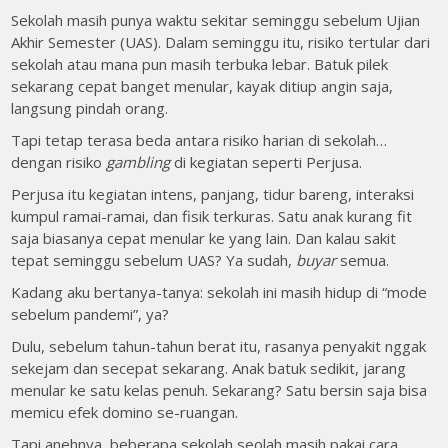
Sekolah masih punya waktu sekitar seminggu sebelum Ujian
Akhir Semester (UAS). Dalam seminggu itu, risiko tertular dari
sekolah atau mana pun masih terbuka lebar. Batuk pilek
sekarang cepat banget menular, kayak ditiup angin saja,
langsung pindah orang.
Tapi tetap terasa beda antara risiko harian di sekolah…
dengan risiko
gambling
di kegiatan seperti Perjusa.
Perjusa itu kegiatan intens, panjang, tidur bareng, interaksi
kumpul ramai-ramai, dan fisik terkuras. Satu anak kurang fit
saja biasanya cepat menular ke yang lain. Dan kalau sakit
tepat seminggu sebelum UAS? Ya sudah,
buyar
semua.
Kadang aku bertanya-tanya: sekolah ini masih hidup di “mode
sebelum pandemi”, ya?
Dulu, sebelum tahun-tahun berat itu, rasanya penyakit nggak
sekejam dan secepat sekarang. Anak batuk sedikit, jarang
menular ke satu kelas penuh. Sekarang? Satu bersin saja bisa
memicu efek domino se-ruangan.
Tapi anehnya, beberapa sekolah seolah masih pakai cara