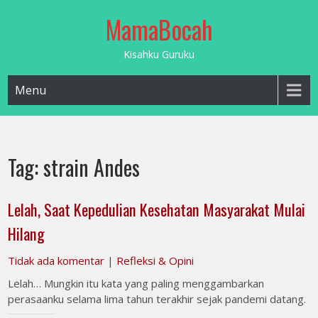
Skip
MamaBocah
to
content
Kisahku Guruku
Menu
Tag:
strain Andes
Lelah, Saat Kepedulian Kesehatan Masyarakat Mulai
Hilang
Tidak ada komentar
|
Refleksi & Opini
Lelah… Mungkin itu kata yang paling menggambarkan
perasaanku selama lima tahun terakhir sejak pandemi datang.