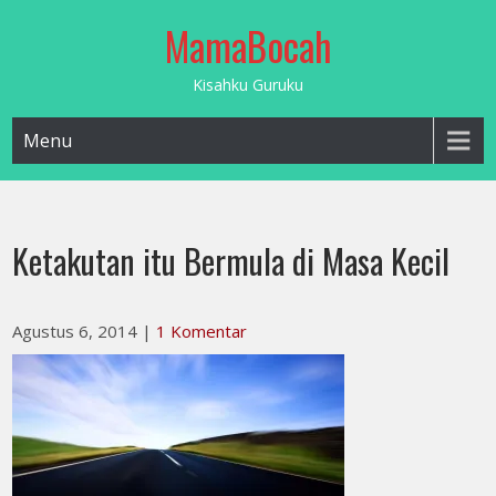
Skip
MamaBocah
to
content
Kisahku Guruku
Menu
Ketakutan itu Bermula di Masa Kecil
Agustus 6, 2014
|
1 Komentar