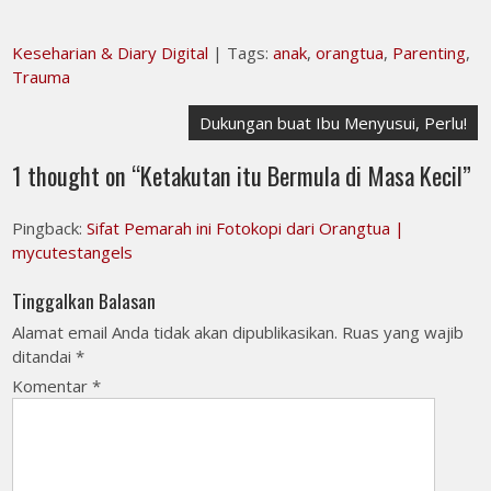
Keseharian & Diary Digital
| Tags:
anak
,
orangtua
,
Parenting
,
Trauma
Navigasi
Dukungan buat Ibu Menyusui, Perlu!
pos
1 thought on “
Ketakutan itu Bermula di Masa Kecil
”
Pingback:
Sifat Pemarah ini Fotokopi dari Orangtua |
mycutestangels
Tinggalkan Balasan
Alamat email Anda tidak akan dipublikasikan.
Ruas yang wajib
ditandai
*
Komentar
*