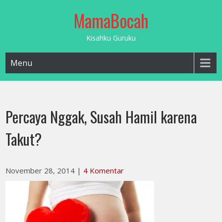
Skip
MamaBocah
to
content
Kisahku Guruku
Menu
Percaya Nggak, Susah Hamil karena
Takut?
November 28, 2014
|
4 Komentar