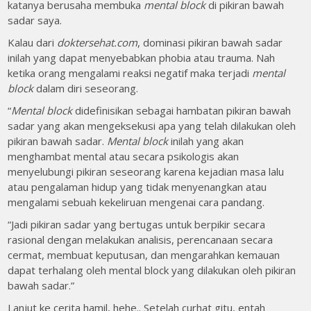
katanya berusaha membuka
mental block
di pikiran bawah
sadar saya.
Kalau dari
doktersehat.com
, dominasi pikiran bawah sadar
inilah yang dapat menyebabkan phobia atau trauma. Nah
ketika orang mengalami reaksi negatif maka terjadi
mental
block
dalam diri seseorang.
“
Mental block
didefinisikan sebagai hambatan pikiran bawah
sadar yang akan mengeksekusi apa yang telah dilakukan oleh
pikiran bawah sadar.
Mental block
inilah yang akan
menghambat mental atau secara psikologis akan
menyelubungi pikiran seseorang karena kejadian masa lalu
atau pengalaman hidup yang tidak menyenangkan atau
mengalami sebuah kekeliruan mengenai cara pandang.
“Jadi pikiran sadar yang bertugas untuk berpikir secara
rasional dengan melakukan analisis, perencanaan secara
cermat, membuat keputusan, dan mengarahkan kemauan
dapat terhalang oleh mental block yang dilakukan oleh pikiran
bawah sadar.”
Lanjut ke cerita hamil, hehe.. Setelah curhat gitu, entah