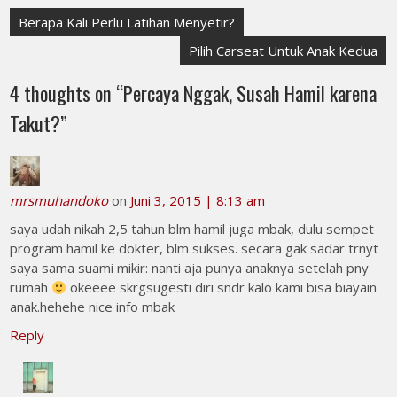
Navigasi
Berapa Kali Perlu Latihan Menyetir?
pos
Pilih Carseat Untuk Anak Kedua
4 thoughts on “
Percaya Nggak, Susah Hamil karena
Takut?
”
mrsmuhandoko
on
Juni 3, 2015 | 8:13 am
saya udah nikah 2,5 tahun blm hamil juga mbak, dulu sempet
program hamil ke dokter, blm sukses. secara gak sadar trnyt
saya sama suami mikir: nanti aja punya anaknya setelah pny
rumah
okeeee skrgsugesti diri sndr kalo kami bisa biayain
anak.hehehe nice info mbak
Reply