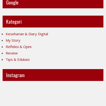
Google
Kategori
Keseharian & Diary Digital
My Story
Refleksi & Opini
Review
Tips & Edukasi
Instagram
Ini
Jujur
POV-
itu
ku
mahal,
ya..
apalagi