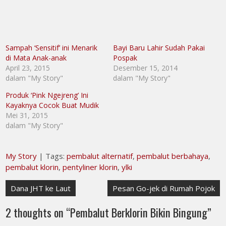
Sampah ‘Sensitif’ ini Menarik
Bayi Baru Lahir Sudah Pakai
di Mata Anak-anak
Pospak
April 23, 2015
Desember 15, 2014
dalam "My Story"
dalam "My Story"
Produk ‘Pink Ngejreng’ Ini
Kayaknya Cocok Buat Mudik
Mei 31, 2015
dalam "My Story"
My Story
| Tags:
pembalut alternatif
,
pembalut berbahaya
,
pembalut klorin
,
pentyliner klorin
,
ylki
Navigasi
Dana JHT ke Laut
Pesan Go-jek di Rumah Pojok
pos
2 thoughts on “
Pembalut Berklorin Bikin Bingung
”