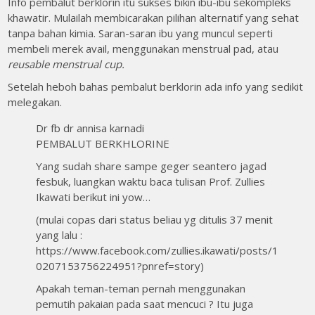
Info pembalut berklorin itu sukses bikin ibu-ibu sekompleks
khawatir. Mulailah membicarakan pilihan alternatif yang sehat
tanpa bahan kimia. Saran-saran ibu yang muncul seperti
membeli merek avail, menggunakan menstrual pad, atau
reusable menstrual cup.
Setelah heboh bahas pembalut berklorin ada info yang sedikit
melegakan.
Dr fb dr annisa karnadi
PEMBALUT BERKHLORINE
Yang sudah share sampe geger seantero jagad
fesbuk, luangkan waktu baca tulisan Prof. Zullies
Ikawati berikut ini yow…
(mulai copas dari status beliau yg ditulis 37 menit
yang lalu :
https://www.facebook.com/zullies.ikawati/posts/1
0207153756224951?pnref=story)
Apakah teman-teman pernah menggunakan
pemutih pakaian pada saat mencuci ? Itu juga