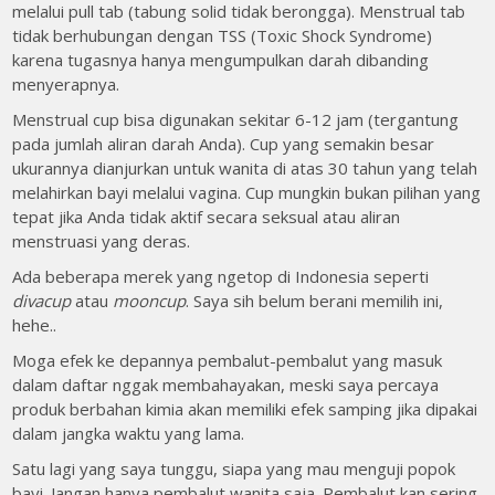
melalui pull tab (tabung solid tidak berongga). Menstrual tab
tidak berhubungan dengan TSS (Toxic Shock Syndrome)
karena tugasnya hanya mengumpulkan darah dibanding
menyerapnya.
Menstrual cup bisa digunakan sekitar 6-12 jam (tergantung
pada jumlah aliran darah Anda). Cup yang semakin besar
ukurannya dianjurkan untuk wanita di atas 30 tahun yang telah
melahirkan bayi melalui vagina. Cup mungkin bukan pilihan yang
tepat jika Anda tidak aktif secara seksual atau aliran
menstruasi yang deras.
Ada beberapa merek yang ngetop di Indonesia seperti
divacup
atau
mooncup
. Saya sih belum berani memilih ini,
hehe..
Moga efek ke depannya pembalut-pembalut yang masuk
dalam daftar nggak membahayakan, meski saya percaya
produk berbahan kimia akan memiliki efek samping jika dipakai
dalam jangka waktu yang lama.
Satu lagi yang saya tunggu, siapa yang mau menguji popok
bayi. Jangan hanya pembalut wanita saja. Pembalut kan sering