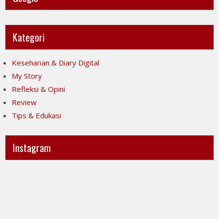
Kategori
Keseharian & Diary Digital
My Story
Refleksi & Opini
Review
Tips & Edukasi
Instagram
Ini
Jujur
POV-
itu
ku
mahal,
ya..
apalagi
jujur
kalau