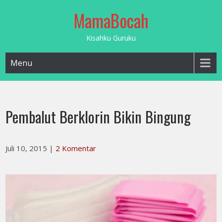
Skip
MamaBocah
to
content
Kisahku Guruku
Menu
Pembalut Berklorin Bikin Bingung
Juli 10, 2015
|
2 Komentar