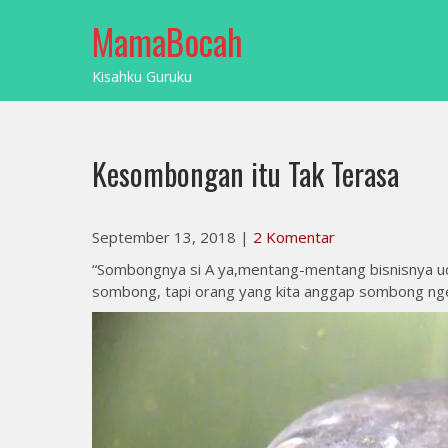
Skip
MamaBocah
to
content
Kisahku Guruku
Kesombongan itu Tak Terasa
September 13, 2018
|
2 Komentar
“Sombongnya si A ya,mentang-mentang bisnisnya udah
sombong, tapi orang yang kita anggap sombong ng