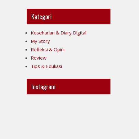
Kategori
Keseharian & Diary Digital
My Story
Refleksi & Opini
Review
Tips & Edukasi
Instagram
Ini
Jujur
POV-
itu
ku
mahal,
ya..
apalagi
jujur
kalau
sesak
taruhannya