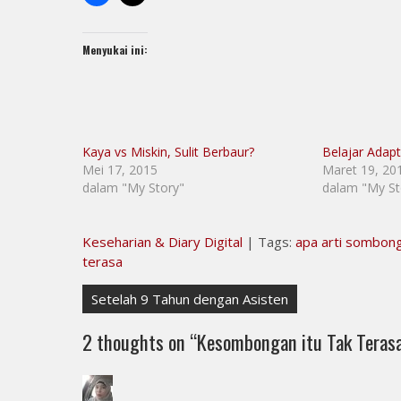
Menyukai ini:
Kaya vs Miskin, Sulit Berbaur?
Belajar Adap
Mei 17, 2015
Maret 19, 20
dalam "My Story"
dalam "My St
Keseharian & Diary Digital
| Tags:
apa arti sombon
terasa
Navigasi
Setelah 9 Tahun dengan Asisten
pos
2 thoughts on “
Kesombongan itu Tak Teras