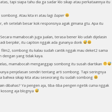
as, tapi siapa tahu dia ga sadar klo sikap atau perkataannya itu
sombong. Atau kita iri atau lagi
baper
er, eh setelah besar kok responsnya agak gimana gtu. Apa itu
l. Secara mamabocah juga jualan, terasa bener klo udah dijelasin
 Jadi berpikir, itu caption nggak ada gunanya donk
 di film2, sombong itu kalau sudah cantik nggak mau deket2 sama
n dengan yang tidak kaya.
k jelas, mamabocah menganggap sombong itu susah diartikan
ya penjelasan sendiri tentang arti sombong. Tapi seringnya
ya bahwa sikap kita atau seseorang itu sudah sombong
ain dibahas? Ya pengen aja, tiba-tiba pengen ngetik cuma nggak
a kosong aja blognya