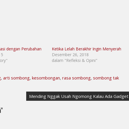
tasi dengan Perubahan
Ketika Lelah Berakhir Ingin Menyerah
15
Desember 26, 2018
ory"
dalam "Refleksi & Opini"
g
,
arti sombong
,
kesombongan
,
rasa sombong
,
sombong tak
Mending Nggak Usah Ngomong Kalau Ada Gadget
a
”